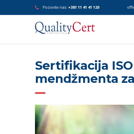
Pozovite nas:
+381 11 41 41 120
off
Sertifikacija IS
mendžmenta zaš