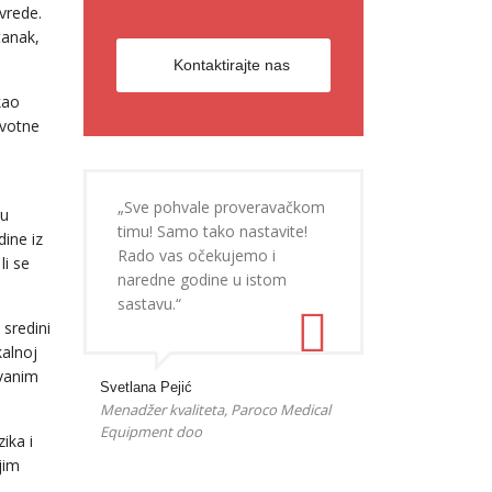
vrede.
tanak,
Kontaktirajte nas
kao
ivotne
„Sve pohvale proveravačkom
ju
timu! Samo tako nastavite!
dine iz
Rado vas očekujemo i
li se
naredne godine u istom
sastavu.“
sredini
kalnoj
ovanim
Svetlana Pejić
Menadžer kvaliteta, Paroco Medical
Equipment doo
ika i
jim