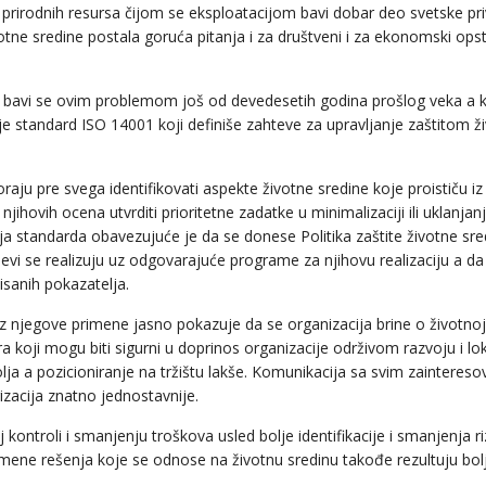
 prirodnih resursa čijom se eksploatacijom bavi dobar deo svetske pri
otne sredine postala goruća pitanja i za društveni i za ekonomski ops
) bavi se ovim problemom još od devedesetih godina prošlog veka a 
je standard ISO 14001 koji definiše zahteve za upravljanje zaštitom ž
ju pre svega identifikovati aspekte životne sredine koje proističu iz
 njihovih ocena utvrditi prioritetne zadatke u minimalizaciji ili uklanjan
ja standarda obavezujuće je da se donese Politika zaštite životne sre
iljevi se realizuju uz odgovarajuće programe za njihovu realizaciju a da 
isanih pokazatelja.
 njegove primene jasno pokazuje da se organizacija brine o životnoj 
era koji mogu biti sigurni u doprinos organizacije održivom razvoju i lo
lja a pozicioniranje na tržištu lakše. Komunikacija sa svim zainteres
izacija znatno jednostavnije.
ontroli i smanjenju troškova usled bolje identifikacije i smanjenja riz
ene rešenja koje se odnose na životnu sredinu takođe rezultuju bol