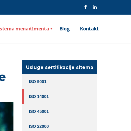
 sistema menadžmenta
Blog
Kontakt
Usluge sertifikacije sitema
e
ISO 9001
ISO 14001
ISO 45001
ISO 22000