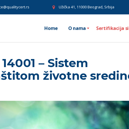
ice@qualitycert.rs
Užička 41, 11000 Beograd, Srbija
Home
O nama
Sertifikacija
O 14001 – Sistem
titom životne sredin