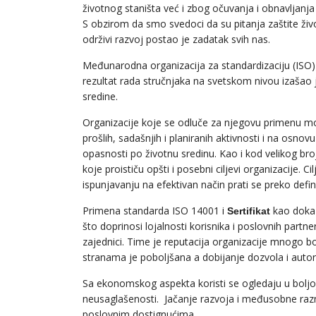
životnog staništa već i zbog očuvanja i obnavljanja
S obzirom da smo svedoci da su pitanja zaštite živ
održivi razvoj postao je zadatak svih nas.
Međunarodna organizacija za standardizaciju (ISO
rezultat rada stručnjaka na svetskom nivou izašao 
sredine.
Organizacije koje se odluče za njegovu primenu mora
prošlih, sadašnjih i planiranih aktivnosti i na osnovu
opasnosti po životnu sredinu. Kao i kod velikog bro
koje proističu opšti i posebni ciljevi organizacije. C
ispunjavanju na efektivan način prati se preko defin
Primena standarda ISO 14001 i
kao dokaz
Sertifikat
što doprinosi lojalnosti korisnika i poslovnih partn
zajednici. Time je reputacija organizacije mnogo bo
stranama je poboljšana a dobijanje dozvola i autor
Sa ekonomskog aspekta koristi se ogledaju u boljoj k
neusaglašenosti. Jačanje razvoja i međusobne razm
poslovnim dostignućima.