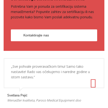
Potrebna Vam je ponuda za sertifikaciju sistema
menadžmenta? Popunite zahtev za sertifikaciju ili nas
pozovite kako bismo Vam poslali adekvatnu ponudu.
Kontaktirajte nas
„Sve pohvale proveravačkom timu! Samo tako
nastavite! Rado vas očekujemo i naredne godine u
istom sastavu.“
Svetlana Pejić
Menadžer kvaliteta, Paroco Medical Equipment doo